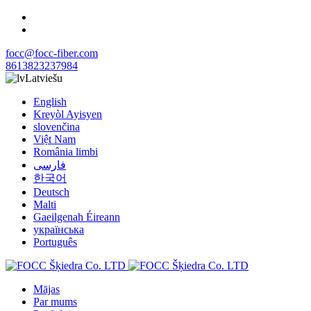
focc@focc-fiber.com
8613823237984
Latviešu
English
Kreyòl Ayisyen
slovenčina
Việt Nam
România limbi
فارسی
한국어
Deutsch
Malti
Gaeilgenah Éireann
українська
Português
Mājas
Par mums