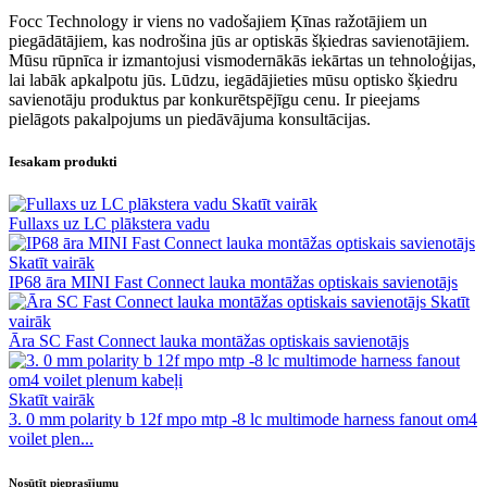
Focc Technology ir viens no vadošajiem Ķīnas ražotājiem un
piegādātājiem, kas nodrošina jūs ar optiskās šķiedras savienotājiem.
Mūsu rūpnīca ir izmantojusi vismodernākās iekārtas un tehnoloģijas,
lai labāk apkalpotu jūs. Lūdzu, iegādājieties mūsu optisko šķiedru
savienotāju produktus par konkurētspējīgu cenu. Ir pieejams
pielāgots pakalpojums un piedāvājuma konsultācijas.
Iesakam produkti
Skatīt vairāk
Fullaxs uz LC plākstera vadu
Skatīt vairāk
IP68 āra MINI Fast Connect lauka montāžas optiskais savienotājs
Skatīt
vairāk
Āra SC Fast Connect lauka montāžas optiskais savienotājs
Skatīt vairāk
3. 0 mm polarity b 12f mpo mtp -8 lc multimode harness fanout om4
voilet plen...
Nosūtīt pieprasījumu