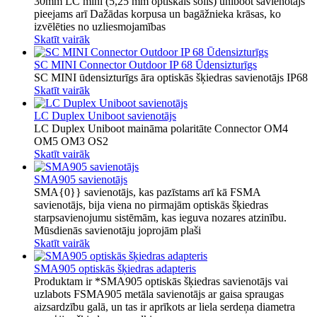
30mm LC mini (5,25 mm optiskais solis) uniboot savienotājs
pieejams arī Dažādas korpusa un bagāžnieka krāsas, ko
izvēlēties no uzliesmojamības
Skatīt vairāk
SC MINI Connector Outdoor IP 68 Ūdensizturīgs
SC MINI ūdensizturīgs āra optiskās šķiedras savienotājs IP68
Skatīt vairāk
LC Duplex Uniboot savienotājs
LC Duplex Uniboot maināma polaritāte Connector OM4
OM5 OM3 OS2
Skatīt vairāk
SMA905 savienotājs
SMA{0}} savienotājs, kas pazīstams arī kā FSMA
savienotājs, bija viena no pirmajām optiskās šķiedras
starpsavienojumu sistēmām, kas ieguva nozares atzinību.
Mūsdienās savienotāju joprojām plaši
Skatīt vairāk
SMA905 optiskās šķiedras adapteris
Produktam ir *SMA905 optiskās šķiedras savienotājs vai
uzlabots FSMA905 metāla savienotājs ar gaisa spraugas
aizsardzību galā, un tas ir aprīkots ar liela serdeņa diametra