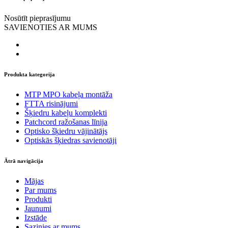
Nosūtīt pieprasījumu
SAVIENOTIES AR MUMS
Produkta kategorija
MTP MPO kabeļa montāža
FTTA risinājumi
Šķiedru kabeļu komplekti
Patchcord ražošanas līnija
Optisko šķiedru vājinātājs
Optiskās šķiedras savienotāji
Ātrā navigācija
Mājas
Par mums
Produkti
Jaunumi
Izstāde
Sazinies ar mums