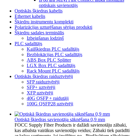
optiskais savienotājs
Optiskās šķiedras kabelis
Ethernet kabelis
Šķiedru instrumentu komplekti
Polarizācijas uzturēšanas sērijas produkti
Šķiedru sadales terminālis
Izbeigšanas lodziņš
PLC sadalītājs
Kailšķiedras PLC sadalītājs
Bezblokācijas PLC sadalītājs
ABS Box PLC Splitter
LGX Box PLC sadalītājs
Rack Mount PLC sadalītājs
Optiskās šķiedras raiduztvērēji
SFP raiduztvērēji
SFP+ uztvērēji
XFP uztvērēji
40G QSFP + raidutāji
100G QSFP28 uztvērēji
Optiskā šķiedras savienotāja sāknēšana 0,9 mm
FOCC Supply Fiber Products ir dažādi savienotāju zābaki,
kas atbalsta vairākus savienotāju veidus; Zābaki tiek parādīti
ar krāsu sortimentu, lai izvēlētos no . Piedāvātiem zābakiem: