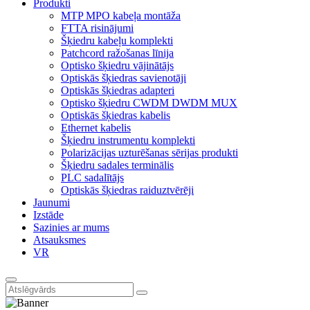
Produkti
MTP MPO kabeļa montāža
FTTA risinājumi
Šķiedru kabeļu komplekti
Patchcord ražošanas līnija
Optisko šķiedru vājinātājs
Optiskās šķiedras savienotāji
Optiskās šķiedras adapteri
Optisko šķiedru CWDM DWDM MUX
Optiskās šķiedras kabelis
Ethernet kabelis
Šķiedru instrumentu komplekti
Polarizācijas uzturēšanas sērijas produkti
Šķiedru sadales terminālis
PLC sadalītājs
Optiskās šķiedras raiduztvērēji
Jaunumi
Izstāde
Sazinies ar mums
Atsauksmes
VR