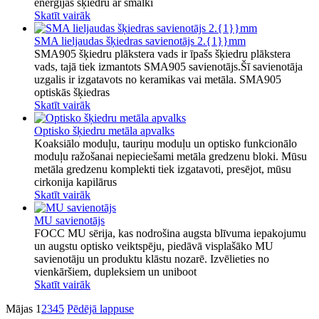
enerģijas šķiedru ar smalki
Skatīt vairāk
SMA lieljaudas šķiedras savienotājs 2.{1}}mm
SMA905 šķiedru plākstera vads ir īpašs šķiedru plākstera
vads, tajā tiek izmantots SMA905 savienotājs.Šī savienotāja
uzgalis ir izgatavots no keramikas vai metāla. SMA905
optiskās šķiedras
Skatīt vairāk
Optisko šķiedru metāla apvalks
Koaksiālo moduļu, tauriņu moduļu un optisko funkcionālo
moduļu ražošanai nepieciešami metāla gredzenu bloki. Mūsu
metāla gredzenu komplekti tiek izgatavoti, presējot, mūsu
cirkonija kapilārus
Skatīt vairāk
MU savienotājs
FOCC MU sērija, kas nodrošina augsta blīvuma iepakojumu
un augstu optisko veiktspēju, piedāvā visplašāko MU
savienotāju un produktu klāstu nozarē. Izvēlieties no
vienkāršiem, dupleksiem un uniboot
Skatīt vairāk
Mājas
1
2
3
4
5
Pēdējā lappuse