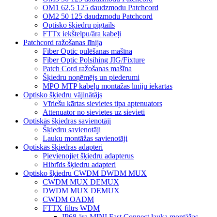
OM1 62,5 125 daudzmodu Patchcord
OM2 50 125 daudzmodu Patchcord
Optisko šķiedru pigtails
FTTx iekštelpu/āra kabeļi
Patchcord ražošanas līnija
Fiber Optic pulēšanas mašīna
Fiber Optic Polsihing JIG/Fixture
Patch Cord ražošanas mašīna
Šķiedru noņēmējs un piederumi
MPO MTP kabeļu montāžas līniju iekārtas
Optisko šķiedru vājinātājs
Vīriešu kārtas sievietes tipa aptenuators
Attenuator no sievietes uz sievieti
Optiskās šķiedras savienotāji
Šķiedru savienotāji
Lauku montāžas savienotāji
Optiskās šķiedras adapteri
Pievienojiet šķiedru adapterus
Hibrīds šķiedru adapteri
Optisko šķiedru CWDM DWDM MUX
CWDM MUX DEMUX
DWDM MUX DEMUX
CWDM OADM
FTTX filtrs WDM
IP68 āra MINI Fast Connect lauka montāžas