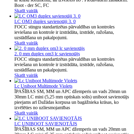
Boot - der SC, FC
Skatīt vairāk
LC OM3 duplex savienotāji 3. 0
FOCC stingra standartizētas pārvaldības un kontroles
ieviešana un kontrole ir izstrādāta, izstrāde, ražošana,
uzstādīšana un pakalpojumi.
Skatīt vairāk
2. 0 mm duplex om3 lc savienotājs
FOCC stingra standartizētas pārvaldības un kontroles
ieviešana un kontrole ir izstrādāta, izstrāde, ražošana,
uzstādīšana un pakalpojumi.
Skatīt vairāk
Lc Uniboot Multimode Violets
ĪPAŠĪBAS SM, MM un APC džemperis un vads 20mm un
30mm LC mini (5,25 mm optiskais solis) uniboot savienotājs
pieejams arī Dažādas korpusa un bagāžnieka krāsas, ko
izvēlēties no uzliesmojamības
Skatīt vairāk
LC UNIBOOT SAVIENOTĀJS
ĪPAŠĪBAS SM, MM un APC džemperis un vads 20mm un