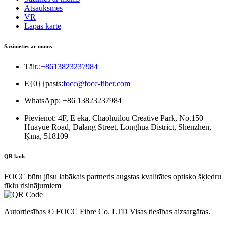
Atsauksmes
VR
Lapas karte
Sazinieties ar mums
Tālr.:
+8613823237984
E{0}}pasts:
focc@focc-fiber.com
WhatsApp: +86 13823237984
Pievienot: 4F, ​​E ēka, Chaohuilou Creative Park, No.150
Huayue Road, Dalang Street, Longhua District, Shenzhen,
Ķīna, 518109
QR kods
FOCC būtu jūsu labākais partneris augstas kvalitātes optisko šķiedru
tīklu risinājumiem
Autortiesības © FOCC Fibre Co. LTD Visas tiesības aizsargātas.