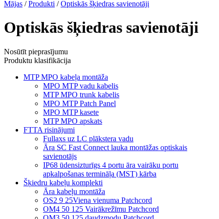
Mājas
/
Produkti
/
Optiskās šķiedras savienotāji
Optiskās šķiedras savienotāji
Nosūtīt pieprasījumu
Produktu klasifikācija
MTP MPO kabeļa montāža
MPO MTP vadu kabelis
MTP MPO trunk kabelis
MPO MTP Patch Panel
MPO MTP kasete
MTP MPO apskats
FTTA risinājumi
Fullaxs uz LC plākstera vadu
Āra SC Fast Connect lauka montāžas optiskais
savienotājs
IP68 ūdensizturīgs 4 portu āra vairāku portu
apkalpošanas termināļa (MST) kārba
Šķiedru kabeļu komplekti
Āra kabeļu montāža
OS2 9 25Viena vienuma Patchcord
OM4 50 125 Vairākrežīmu Patchcord
OM3 50 125 daudzmodu Patchcord